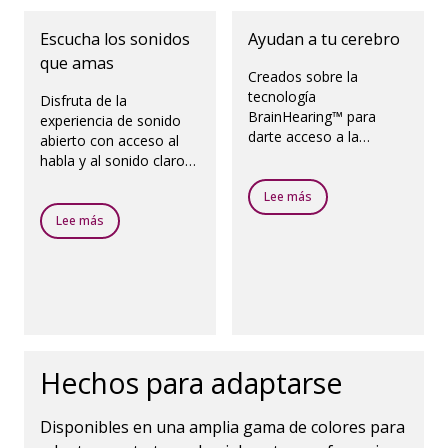
Escucha los sonidos
Ayudan a tu cerebro
que amas
Creados sobre la
tecnología
Disfruta de la
BrainHearing™ para
experiencia de sonido
darte acceso a la
abierto con acceso al
escena sonora
habla y al sonido claro
completa, ayudan a la
desde todas las
forma natural en que tu
Lee más
direcciones, incluso en
cerebro funciona.
presencia de ruido.
Lee más
Hechos para adaptarse
Disponibles en una amplia gama de colores para