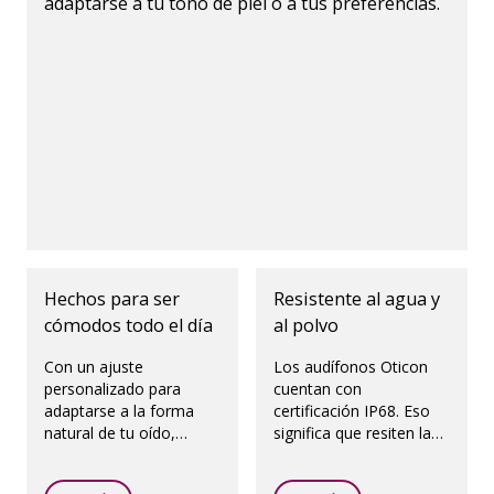
adaptarse a tu tono de piel o a tus preferencias.
Hechos para ser
Resistente al agua y
cómodos todo el día
al polvo
Con un ajuste
Los audífonos Oticon
personalizado para
cuentan con
adaptarse a la forma
certificación IP68. Eso
natural de tu oído,
significa que resiten la
incluso olvidarás que
humedad y el polvo.
llevas audífonos.