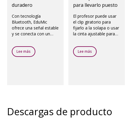
duradero
para llevarlo puesto
Con tecnología
El profesor puede usar
Bluetooth, EduMic
el clip giratorio para
ofrece una señal estable
fijarlo a la solapa o usar
y se conecta con un
la cinta ajustable para
número ilimitado de
colgar fácilmente y así
audífonos. Y su batería
llevar el EduMic
dura hasta 10 horas.
cómodamente
Lee más
Lee más
alrededor del cuello.
Descargas de producto